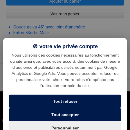
Ajouter au panier
Voir mon panier
Coude galva 45° avec joint étanchéité
Entrée/Sortie Male
🍪 Votre vie privée compte
Nous utilisons des cookies nécessaires au fonctionnement
du site ainsi que, avec votre accord, des cookies de mesure
d'audience et publicitaires utilisés notamment par Google
Analytics et Google Ads. Vous pouvez accepter, refuser ou
←
1
2
3
4
5
...
24
→
personnaliser votre choix. Votre refus n'empêche pas
l'utilisation normale du site.
Tout refuser
Tout accepter
Leader national dans la ventilation des cuisines professionnelles •
Plus gros stock d'Europe • Expédition sous 24h • Conseils
Personnaliser