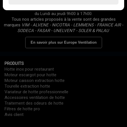
d'experts • SAV réactif • Plus de 10 000 établissements déjà
équipés • Avis clients 5/5 • Site professionnel (Prix HT) • Ouvert
du Lundi au jeudi 9h00 à 17h00.
Tous nos articles proposés à la vente sont des grandes
marques
VIM - ALVENE - NICOTRA - LEMMENS - FRANCE AIR -
SODECA - FASAR - UNELVENT - SOLER & PALAU
En savoir plus sur Europe Ventilation
PRODUITS
Hotte inox pour restaurant
Moteur escargot pour hotte
Moteur caisson extraction hotte
Tourelle extraction hotte
Variateur de hotte professionnelle
Accessoires ventilation de hotte
Traitement des odeurs de hotte
Filtres de hotte pro
Avis client