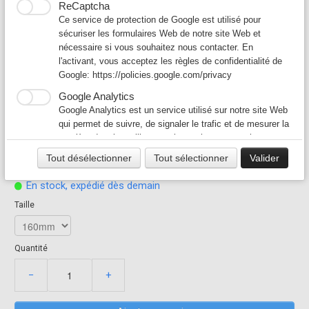
ReCaptcha
Ce service de protection de Google est utilisé pour
sécuriser les formulaires Web de notre site Web et
CONDUIT RIGIDE 1.5ML
nécessaire si vous souhaitez nous contacter. En
l'activant, vous acceptez les règles de confidentialité de
EN ACIER GALVANISE
Google:
https://policies.google.com/privacy
Google Analytics
POUR VENTILATION
Google Analytics est un service utilisé sur notre site Web
HOTTE PRO
qui permet de suivre, de signaler le trafic et de mesurer la
manière dont les utilisateurs interagissent avec le contenu
35,00 €
de notre site Web afin de l’améliorer et de fournir de
Tout désélectionner
Tout sélectionner
Valider
meilleurs services.
CONDUITR
En stock, expédié dès demain
Google Ad
Notre site Web utilise Google Ads pour afficher du
Taille
contenu publicitaire. En l'activant, vous acceptez les
règles de confidentialité de Google:
https://policies.google.com/technologies/ads?hl=fr
Quantité
−
+