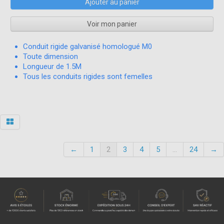
Ajouter au panier
Voir mon panier
Conduit rigide galvanisé homologué M0
Toute dimension
Longueur de 1.5M
Tous les conduits rigides sont femelles
←
1
2
3
4
5
...
24
→