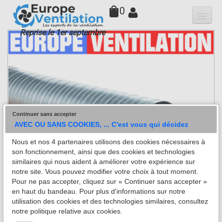
0
Reprise le 1er septembre
Qui sommes-nous
Hottes
Moteurs
▼
Variateurs
Continuer sans accepter
Accessoires
AVEC OU SANS COOKIES, ... C'est vous qui décidez
Nous et nos 4 partenaires utilisons des cookies nécessaires à
Filtres
son fonctionnement, ainsi que des cookies et technologies
similaires qui nous aident à améliorer votre expérience sur
Faq
notre site. Vous pouvez modifier votre choix à tout moment.
Pour ne pas accepter, cliquez sur « Continuer sans accepter »
Contact
en haut du bandeau. Pour plus d'informations sur notre
utilisation des cookies et des technologies similaires, consultez
notre politique relative aux cookies.