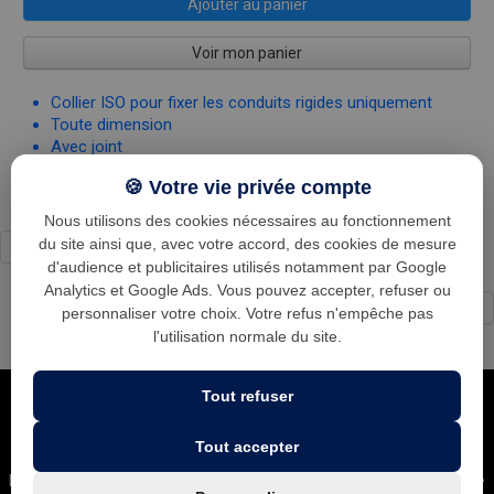
Ajouter au panier
Voir mon panier
Collier ISO pour fixer les conduits rigides uniquement
Toute dimension
Avec joint
🍪 Votre vie privée compte
Nous utilisons des cookies nécessaires au fonctionnement
du site ainsi que, avec votre accord, des cookies de mesure
d'audience et publicitaires utilisés notamment par Google
Analytics et Google Ads. Vous pouvez accepter, refuser ou
←
1
...
20
21
22
23
24
→
personnaliser votre choix. Votre refus n'empêche pas
l'utilisation normale du site.
Tout refuser
Tout accepter
Leader national dans la ventilation des cuisines professionnelles •