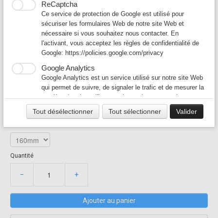
ReCaptcha
Ce service de protection de Google est utilisé pour
sécuriser les formulaires Web de notre site Web et
TRAPPE DE VISITE
nécessaire si vous souhaitez nous contacter. En
l'activant, vous acceptez les règles de confidentialité de
POUR CONDUIT
Google:
https://policies.google.com/privacy
Google Analytics
CIRCULAIRE RIGIDE
Google Analytics est un service utilisé sur notre site Web
18,00 €
qui permet de suivre, de signaler le trafic et de mesurer la
manière dont les utilisateurs interagissent avec le contenu
TRAPPE
de notre site Web afin de l’améliorer et de fournir de
En stock, expédié dès demain
Tout désélectionner
Tout sélectionner
Valider
meilleurs services.
Taille
Google Ad
Notre site Web utilise Google Ads pour afficher du
contenu publicitaire. En l'activant, vous acceptez les
Quantité
règles de confidentialité de Google:
https://policies.google.com/technologies/ads?hl=fr
−
+
Ajouter au panier