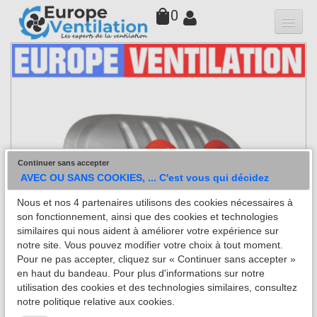
0
Qui sommes-nous
Hottes
Moteurs
▼
Variateurs
Continuer sans accepter
Accessoires
AVEC OU SANS COOKIES, ... C'est vous qui décidez
Nous et nos 4 partenaires utilisons des cookies nécessaires à
Filtres
son fonctionnement, ainsi que des cookies et technologies
similaires qui nous aident à améliorer votre expérience sur
Faq
notre site. Vous pouvez modifier votre choix à tout moment.
Pour ne pas accepter, cliquez sur « Continuer sans accepter »
Contact
en haut du bandeau. Pour plus d'informations sur notre
utilisation des cookies et des technologies similaires, consultez
notre politique relative aux cookies.