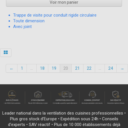
Voir mon panier
Trappe de visite pour conduit rigide circulaire
Toute dimension
Avec joint
←
1
...
18
19
20
21
22
...
24
→
Leader national dans la ventilation des cuisines professionnelles •
Plus gros stock d'Europe • Expédition sous 24h • Conseils
d'experts • SAV réactif • Plus de 10 000 établissements déjà