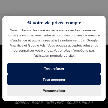
🍪 Votre vie privée compte
Nous utilisons des cookies nécessaires au fonctionnement
←
1
...
20
21
22
23
24
25
→
du site ainsi que, avec votre accord, des cookies de mesure
d'audience et publicitaires utilisés notamment par Google
Analytics et Google Ads. Vous pouvez accepter, refuser ou
personnaliser votre choix. Votre refus n'empêche pas
l'utilisation normale du site.
Tout refuser
Leader national dans la ventilation des cuisines professionnelles •
Plus gros stock d'Europe • Expédition sous 24h • Conseils
d'experts • SAV réactif • Plus de 10 000 établissements déjà
Tout accepter
équipés • Avis clients 5/5 • Site professionnel (Prix HT) • Ouvert
du Lundi au jeudi 9h00 à 17h00.
Personnaliser
Tous nos articles proposés à la vente sont des grandes
marques
VIM - ALVENE - NICOTRA - LEMMENS - FRANCE AIR -
SODECA - FASAR - UNELVENT - SOLER & PALAU