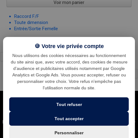
Voir mon panier
Raccord F/F
Toute dimension
Entrée/Sortie Femelle
🍪 Votre vie privée compte
Nous utilisons des cookies nécessaires au fonctionnement
du site ainsi que, avec votre accord, des cookies de mesure
d'audience et publicitaires utilisés notamment par Google
←
1
...
5
6
7
8
9
...
24
→
Analytics et Google Ads. Vous pouvez accepter, refuser ou
personnaliser votre choix. Votre refus n'empêche pas
l'utilisation normale du site.
Tout refuser
Tout accepter
Leader national dans la ventilation des cuisines professionnelles •
Plus gros stock d'Europe • Expédition sous 24h • Conseils
Personnaliser
d'experts • SAV réactif • Plus de 10 000 établissements déjà