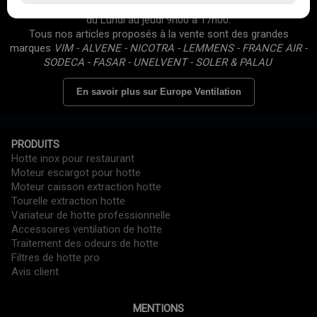
équipés • Avis clients 5/5 • Site professionnel (Prix HT) • Ouvert
du Lundi au jeudi 9h00 à 17h00.
Tous nos articles proposés à la vente sont des grandes
marques
VIM - ALVENE - NICOTRA - LEMMENS - FRANCE AIR -
SODECA - FASAR - UNELVENT - SOLER & PALAU
En savoir plus sur Europe Ventilation
PRODUITS
Hotte inox pour restaurant
Moteur escargot pour hotte
Moteur caisson extraction hotte
Tourelle extraction hotte
Variateur de hotte professionnelle
Accessoires ventilation de hotte
Traitement des odeurs de hotte
Filtres de hotte pro
Avis client
MENTIONS