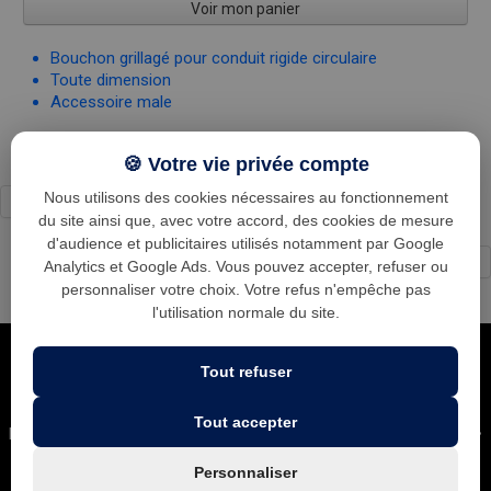
Voir mon panier
Bouchon grillagé pour conduit rigide circulaire
Toute dimension
Accessoire male
🍪 Votre vie privée compte
Nous utilisons des cookies nécessaires au fonctionnement
du site ainsi que, avec votre accord, des cookies de mesure
d'audience et publicitaires utilisés notamment par Google
←
1
...
14
15
16
17
18
...
24
→
Analytics et Google Ads. Vous pouvez accepter, refuser ou
personnaliser votre choix. Votre refus n'empêche pas
l'utilisation normale du site.
Tout refuser
Tout accepter
Leader national dans la ventilation des cuisines professionnelles •
Plus gros stock d'Europe • Expédition sous 24h • Conseils
Personnaliser
d'experts • SAV réactif • Plus de 10 000 établissements déjà