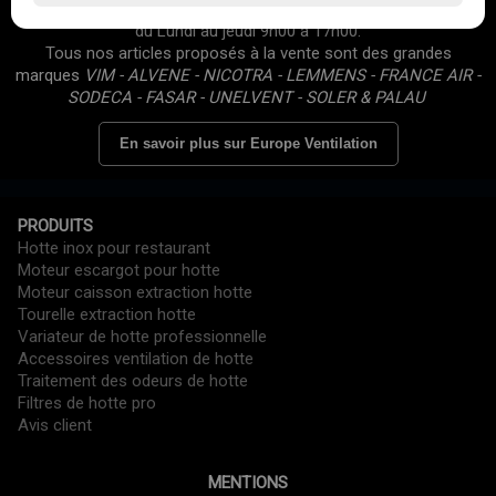
équipés • Avis clients 5/5 • Site professionnel (Prix HT) • Ouvert
du Lundi au jeudi 9h00 à 17h00.
Tous nos articles proposés à la vente sont des grandes
marques
VIM - ALVENE - NICOTRA - LEMMENS - FRANCE AIR -
SODECA - FASAR - UNELVENT - SOLER & PALAU
En savoir plus sur Europe Ventilation
PRODUITS
Hotte inox pour restaurant
Moteur escargot pour hotte
Moteur caisson extraction hotte
Tourelle extraction hotte
Variateur de hotte professionnelle
Accessoires ventilation de hotte
Traitement des odeurs de hotte
Filtres de hotte pro
Avis client
MENTIONS